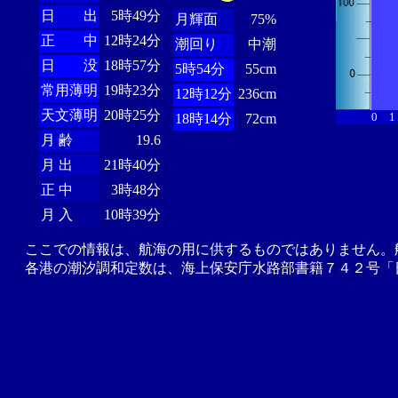
日 出
5時49分
月輝面
75%
正 中
12時24分
潮回り
中潮
日 没
18時57分
5時54分
55cm
常用薄明
19時23分
12時12分
236cm
天文薄明
20時25分
0
1
18時14分
72cm
月 齢
19.6
月 出
21時40分
正 中
3時48分
月 入
10時39分
ここでの情報は、航海の用に供するものではありません。
各港の潮汐調和定数は、海上保安庁水路部書籍７４２号「