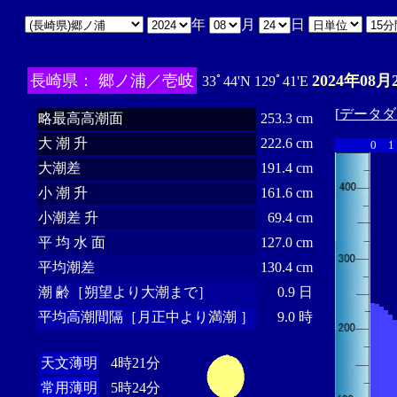
年
月
日
長崎県： 郷ノ浦／壱岐
2024年08月
33ﾟ44'N 129ﾟ41'E
[
データダ
略最高高潮面
253.3 cm
大 潮 升
222.6 cm
0
1
大潮差
191.4 cm
小 潮 升
161.6 cm
小潮差 升
69.4 cm
平 均 水 面
127.0 cm
平均潮差
130.4 cm
潮 齢［朔望より大潮まで］
0.9 日
平均高潮間隔［月正中より満潮 ］
9.0 時
天文薄明
4時21分
常用薄明
5時24分