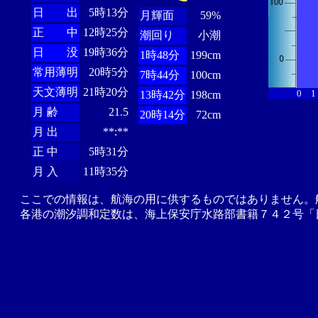
日 出
5時13分
月輝面
59%
正 中
12時25分
潮回り
小潮
日 没
19時36分
1時48分
199cm
常用薄明
20時5分
7時44分
100cm
天文薄明
21時20分
0
1
13時42分
198cm
月 齢
21.5
20時14分
72cm
月 出
**:**
正 中
5時31分
月 入
11時35分
ここでの情報は、航海の用に供するものではありません。
各港の潮汐調和定数は、海上保安庁水路部書籍７４２号「