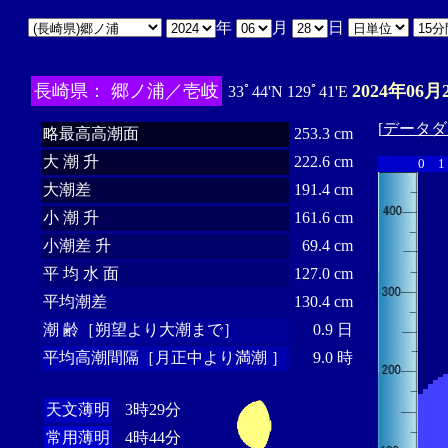
年
月
日
長崎県： 郷ノ浦／壱岐
2024年06月
33ﾟ44'N 129ﾟ41'E
[
データダ
略最高高潮面
253.3 cm
大 潮 升
222.6 cm
0
1
大潮差
191.4 cm
小 潮 升
161.6 cm
小潮差 升
69.4 cm
平 均 水 面
127.0 cm
平均潮差
130.4 cm
潮 齢［朔望より大潮まで］
0.9 日
平均高潮間隔［月正中より満潮 ］
9.0 時
天文薄明
3時29分
常用薄明
4時44分