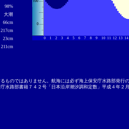
98%
大潮
66cm
217cm
0
1
2
3
4
5
6
7
8
9
10
11
12
13
14
23cm
211cm
するものではありません。航海には必ず海上保安庁水路部発行
安庁水路部書籍７４２号「日本沿岸潮汐調和定数」平成４年２