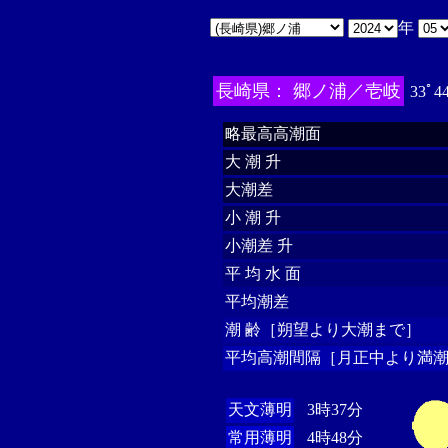
年
長崎県： 郷ノ浦／壱岐
33ﾟ4
略最高高潮面
大 潮 升
大潮差
小 潮 升
小潮差 升
平 均 水 面
平均潮差
潮 齢［朔望より大潮まで］
平均高潮間隔［月正中より満潮
天文薄明
3時37分
常用薄明
4時48分