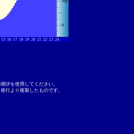
15
16
17
18
19
20
21
22
23
24
の潮汐を使用してください。
月発行より複製したものです。