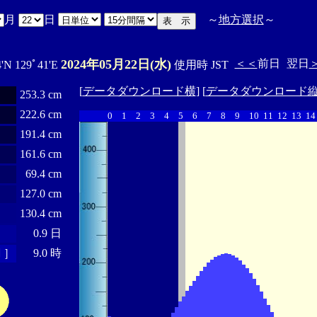
月
日
～
地方選択
～
2024年05月22日(水)
＜＜
前日
翌日
4'N 129ﾟ41'E
使用時 JST
[
データダウンロード横
] [
データダウンロード
253.3 cm
222.6 cm
0
1
2
3
4
5
6
7
8
9
10
11
12
13
14
191.4 cm
161.6 cm
69.4 cm
127.0 cm
130.4 cm
0.9 日
 ］
9.0 時