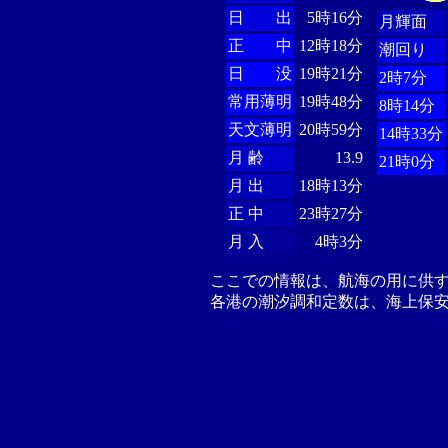
日 出
5時16分
月輝面
正 中
12時18分
潮回り
日 没
19時21分
2時7分
常用薄明
19時48分
8時14分
天文薄明
20時59分
14時33分
月 齢
13.9
21時0分
月 出
18時13分
正 中
23時27分
月 入
4時3分
ここでの情報は、航海の用に供
各港の潮汐調和定数は、海上保