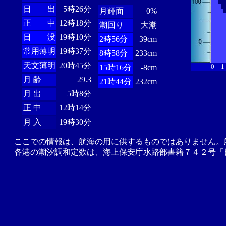
日 出
5時26分
月輝面
0%
正 中
12時18分
潮回り
大潮
日 没
19時10分
2時56分
39cm
常用薄明
19時37分
8時58分
233cm
天文薄明
20時45分
0
1
15時16分
-8cm
月 齢
29.3
21時44分
232cm
月 出
5時8分
正 中
12時14分
月 入
19時30分
ここでの情報は、航海の用に供するものではありません。
各港の潮汐調和定数は、海上保安庁水路部書籍７４２号「