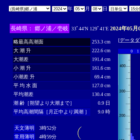
年
月
日
長崎県： 郷ノ浦／壱岐
2024年05月
33ﾟ44'N 129ﾟ41'E
[
データダ
略最高高潮面
253.3 cm
大 潮 升
222.6 cm
0
1
大潮差
191.4 cm
小 潮 升
161.6 cm
小潮差 升
69.4 cm
平 均 水 面
127.0 cm
平均潮差
130.4 cm
潮 齢［朔望より大潮まで］
0.9 日
平均高潮間隔［月正中より満潮 ］
9.0 時
天文薄明
3時52分
常用薄明
4時59分