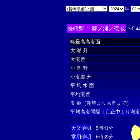
年
長崎県： 郷ノ浦／壱岐
33ﾟ4
略最高高潮面
大 潮 升
大潮差
小 潮 升
小潮差 升
平 均 水 面
平均潮差
潮 齢［朔望より大潮まで］
平均高潮間隔［月正中より満潮
天文薄明
5時41分
常用薄明
6時39分