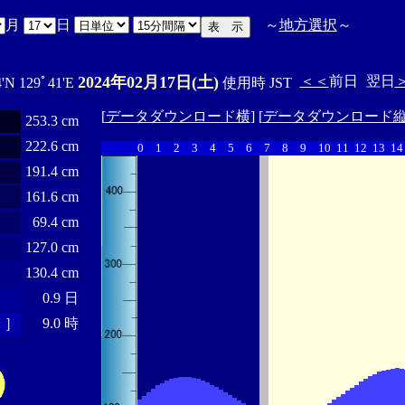
月
日
～
地方選択
～
2024年02月17日(土)
＜＜
前日
翌日
4'N 129ﾟ41'E
使用時 JST
[
データダウンロード横
] [
データダウンロード
253.3 cm
222.6 cm
0
1
2
3
4
5
6
7
8
9
10
11
12
13
14
191.4 cm
161.6 cm
69.4 cm
127.0 cm
130.4 cm
0.9 日
 ］
9.0 時