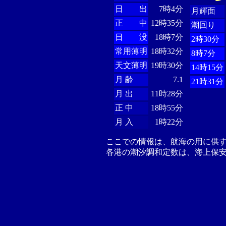
日 出
7時4分
月輝面
正 中
12時35分
潮回り
日 没
18時7分
2時30分
常用薄明
18時32分
8時7分
天文薄明
19時30分
14時15分
月 齢
7.1
21時31分
月 出
11時28分
正 中
18時55分
月 入
1時22分
ここでの情報は、航海の用に供
各港の潮汐調和定数は、海上保