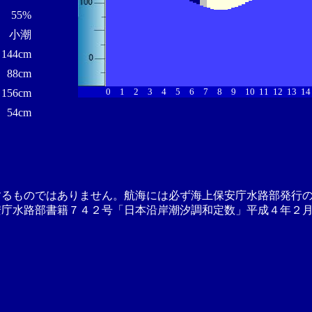
55%
小潮
144cm
88cm
0
1
2
3
4
5
6
7
8
9
10
11
12
13
14
156cm
54cm
するものではありません。航海には必ず海上保安庁水路部発行
安庁水路部書籍７４２号「日本沿岸潮汐調和定数」平成４年２