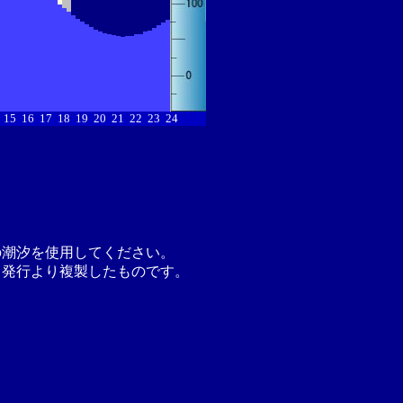
15
16
17
18
19
20
21
22
23
24
の潮汐を使用してください。
月発行より複製したものです。