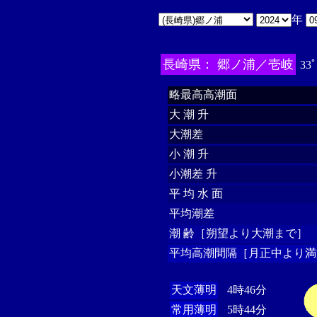
年
長崎県： 郷ノ浦／壱岐
33ﾟ
略最高高潮面
大 潮 升
大潮差
小 潮 升
小潮差 升
平 均 水 面
平均潮差
潮 齢［朔望より大潮まで］
平均高潮間隔［月正中より満
天文薄明
4時46分
常用薄明
5時44分