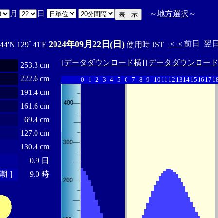
月
日
～
地方選択
～
2024年09月22日(日)
＜＜
前日
翌
44'N 129ﾟ41'E
使用時 JST
[
データダウンロード横
] [
データダウンロー
253.3 cm
222.6 cm
0
1
2
3
4
5
6
7
8
9
10
11
12
13
14
15
16
17
1
191.4 cm
161.6 cm
69.4 cm
127.0 cm
130.4 cm
0.9 日
潮 ］
9.0 時