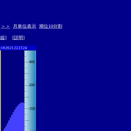
日
＞＞
月単位表示
潮位10分割
ド縦
] [
説明
]
8
19
20
21
22
23
24