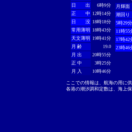
日 出
6時9分
月輝面
正 中
12時14分
潮回り
日 没
18時18分
5時29
常用薄明
18時43分
11時55
天文薄明
19時41分
17時42
月 齢
19.0
23時46
月 出
20時55分
正 中
3時25分
月 入
10時46分
ここでの情報は、航海の用に
各港の潮汐調和定数は、海上保