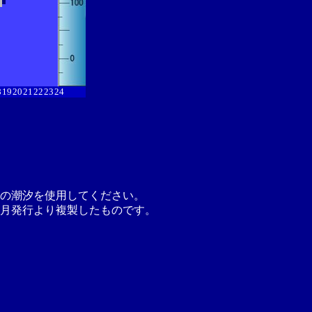
8
19
20
21
22
23
24
の潮汐を使用してください。
月発行より複製したものです。