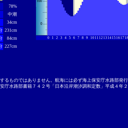
78%
中潮
分
34cm
分
231cm
0
1
2
3
4
5
6
7
8
9
10
11
12
13
14
15
16
17
1
分
84cm
分
227cm
供するものではありません。航海には必ず海上保安庁水路部発行
安庁水路部書籍７４２号「日本沿岸潮汐調和定数」平成４年２