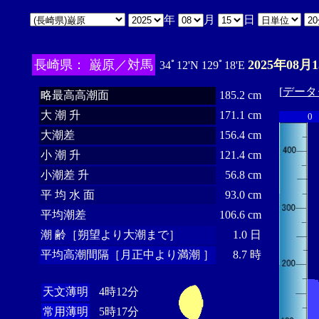
年
月
日
長崎県： 巌原／対馬
2025年08月
34ﾟ12'N 129ﾟ18'E
[
データ
略最高高潮面
185.2 cm
大 潮 升
171.1 cm
0
大潮差
156.4 cm
小 潮 升
121.4 cm
小潮差 升
56.8 cm
平 均 水 面
93.0 cm
平均潮差
106.6 cm
潮 齢［朔望より大潮まで］
1.0 日
平均高潮間隔［月正中より満潮 ］
8.7 時
天文薄明
4時12分
常用薄明
5時17分