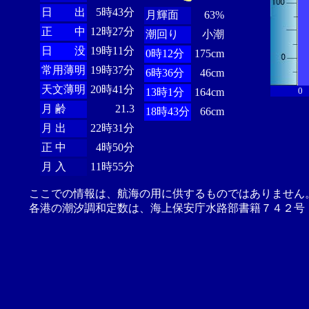
日 出
5時43分
月輝面
63%
正 中
12時27分
潮回り
小潮
日 没
19時11分
0時12分
175cm
常用薄明
19時37分
6時36分
46cm
天文薄明
20時41分
0
13時1分
164cm
月 齢
21.3
18時43分
66cm
月 出
22時31分
正 中
4時50分
月 入
11時55分
ここでの情報は、航海の用に供するものではありません
各港の潮汐調和定数は、海上保安庁水路部書籍７４２号