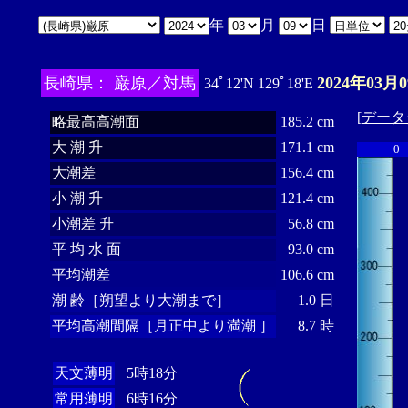
年
月
日
長崎県： 巌原／対馬
2024年03月
34ﾟ12'N 129ﾟ18'E
[
データ
略最高高潮面
185.2 cm
大 潮 升
171.1 cm
0
大潮差
156.4 cm
小 潮 升
121.4 cm
小潮差 升
56.8 cm
平 均 水 面
93.0 cm
平均潮差
106.6 cm
潮 齢［朔望より大潮まで］
1.0 日
平均高潮間隔［月正中より満潮 ］
8.7 時
天文薄明
5時18分
常用薄明
6時16分