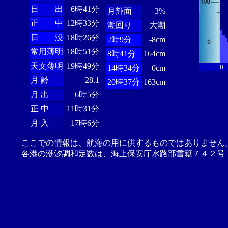
日 出
6時41分
月輝面
3%
正 中
12時33分
潮回り
大潮
日 没
18時26分
2時9分
-8cm
常用薄明
18時51分
8時41分
164cm
天文薄明
19時49分
0
14時34分
0cm
月 齢
28.1
20時37分
163cm
月 出
6時5分
正 中
11時31分
月 入
17時6分
ここでの情報は、航海の用に供するものではありません
各港の潮汐調和定数は、海上保安庁水路部書籍７４２号