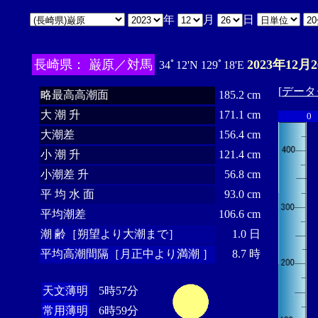
年
月
日
長崎県： 巌原／対馬
2023年12月
34ﾟ12'N 129ﾟ18'E
[
データ
略最高高潮面
185.2 cm
大 潮 升
171.1 cm
0
大潮差
156.4 cm
小 潮 升
121.4 cm
小潮差 升
56.8 cm
平 均 水 面
93.0 cm
平均潮差
106.6 cm
潮 齢［朔望より大潮まで］
1.0 日
平均高潮間隔［月正中より満潮 ］
8.7 時
天文薄明
5時57分
常用薄明
6時59分