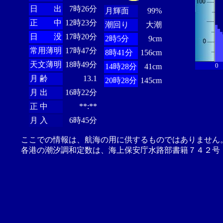
日 出
7時26分
月輝面
99%
正 中
12時23分
潮回り
大潮
日 没
17時20分
2時5分
9cm
常用薄明
17時47分
8時41分
156cm
天文薄明
18時49分
0
14時28分
41cm
月 齢
13.1
20時28分
145cm
月 出
16時22分
正 中
**:**
月 入
6時45分
ここでの情報は、航海の用に供するものではありません
各港の潮汐調和定数は、海上保安庁水路部書籍７４２号