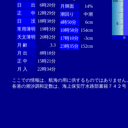
日 出
6時20分
月輝面
14%
正 中
12時29分
潮回り
中潮
日 没
18時38分
4時50分
6cm
常用薄明
19時3分
10時58分
154cm
天文薄明
20時2分
0
17時10分
-3cm
月 齢
3.3
23時35分
152cm
月 出
8時18分
正 中
15時21分
月 入
22時34分
ここでの情報は、航海の用に供するものではありません
各港の潮汐調和定数は、海上保安庁水路部書籍７４２号