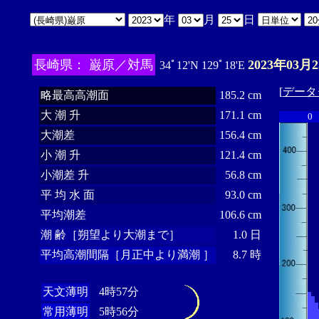
年
月
日
長崎県： 巌原／対馬
2023年03月
34ﾟ12'N 129ﾟ18'E
[
データ
略最高高潮面
185.2 cm
大 潮 升
171.1 cm
0
大潮差
156.4 cm
小 潮 升
121.4 cm
小潮差 升
56.8 cm
平 均 水 面
93.0 cm
平均潮差
106.6 cm
潮 齢［朔望より大潮まで］
1.0 日
平均高潮間隔［月正中より満潮 ］
8.7 時
天文薄明
4時57分
常用薄明
5時56分