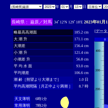
年
月
日
長崎県： 巌原／対馬
2023年01月
34ﾟ12'N 129ﾟ18'E
[
データ
略最高高潮面
185.2 cm
大 潮 升
171.1 cm
0
大潮差
156.4 cm
小 潮 升
121.4 cm
小潮差 升
56.8 cm
平 均 水 面
93.0 cm
平均潮差
106.6 cm
潮 齢［朔望より大潮まで］
1.0 日
平均高潮間隔［月正中より満潮 ］
8.7 時
天文薄明
6時1分
常用薄明
7時2分