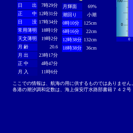
日 出
7時29分
月輝面
69%
正 中
12時31分
潮回り
小潮
日 没
17時34分
0時10分
125cm
常用薄明
18時1分
6時16分
22cm
天文薄明
19時2分
0
12時38分
132cm
月 齢
20.6
18時38分
36cm
月 出
23時17分
正 中
4時47分
月 入
11時6分
ここでの情報は、航海の用に供するものではありません
各港の潮汐調和定数は、海上保安庁水路部書籍７４２号