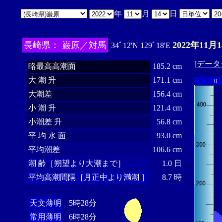
年
月
日
長崎県： 巌原／対馬
2022年11月
34ﾟ12'N 129ﾟ18'E
[
データ
略最高高潮面
185.2 cm
大 潮 升
171.1 cm
0
大潮差
156.4 cm
小 潮 升
121.4 cm
小潮差 升
56.8 cm
平 均 水 面
93.0 cm
平均潮差
106.6 cm
潮 齢［朔望より大潮まで］
1.0 日
平均高潮間隔［月正中より満潮 ］
8.7 時
天文薄明
5時28分
常用薄明
6時28分