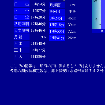
日 出
6時54分
月輝面
72%
正 中
12時7分
潮回り
中潮
日 没
17時20分
5時24分
46cm
常用薄明
17時46分
12時16分
139cm
天文薄明
18時46分
0
17時50分
72cm
月 齢
19.6
23時41分
126cm
月 出
21時48分
正 中
4時27分
月 入
11時59分
ここでの情報は、航海の用に供するものではありません
各港の潮汐調和定数は、海上保安庁水路部書籍７４２号