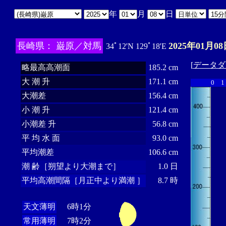
年
月
日
長崎県： 巌原／対馬
2025年01月08
34ﾟ12'N 129ﾟ18'E
[
データダ
略最高高潮面
185.2 cm
大 潮 升
171.1 cm
0
1
大潮差
156.4 cm
小 潮 升
121.4 cm
小潮差 升
56.8 cm
平 均 水 面
93.0 cm
平均潮差
106.6 cm
潮 齢［朔望より大潮まで］
1.0 日
平均高潮間隔［月正中より満潮 ］
8.7 時
天文薄明
6時1分
常用薄明
7時2分