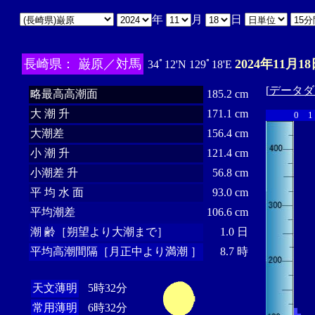
年
月
日
長崎県： 巌原／対馬
2024年11月18
34ﾟ12'N 129ﾟ18'E
[
データダ
略最高高潮面
185.2 cm
大 潮 升
171.1 cm
0
1
大潮差
156.4 cm
小 潮 升
121.4 cm
小潮差 升
56.8 cm
平 均 水 面
93.0 cm
平均潮差
106.6 cm
潮 齢［朔望より大潮まで］
1.0 日
平均高潮間隔［月正中より満潮 ］
8.7 時
天文薄明
5時32分
常用薄明
6時32分