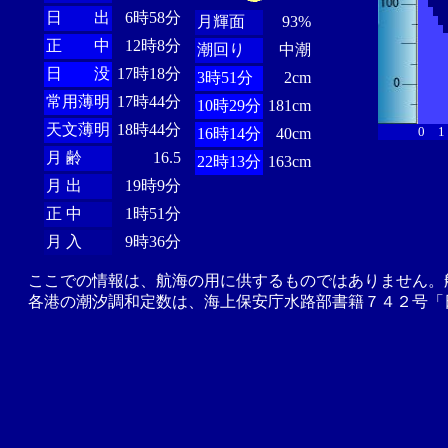
日 出
6時58分
月輝面
93%
正 中
12時8分
潮回り
中潮
日 没
17時18分
3時51分
2cm
常用薄明
17時44分
10時29分
181cm
天文薄明
18時44分
0
1
16時14分
40cm
月 齢
16.5
22時13分
163cm
月 出
19時9分
正 中
1時51分
月 入
9時36分
ここでの情報は、航海の用に供するものではありません。
各港の潮汐調和定数は、海上保安庁水路部書籍７４２号「