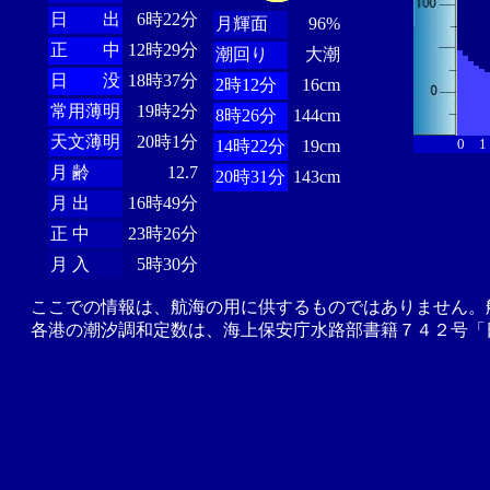
日 出
6時22分
月輝面
96%
正 中
12時29分
潮回り
大潮
日 没
18時37分
2時12分
16cm
常用薄明
19時2分
8時26分
144cm
天文薄明
20時1分
0
1
14時22分
19cm
月 齢
12.7
20時31分
143cm
月 出
16時49分
正 中
23時26分
月 入
5時30分
ここでの情報は、航海の用に供するものではありません。
各港の潮汐調和定数は、海上保安庁水路部書籍７４２号「