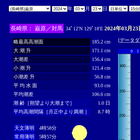
年
月
日
長崎県： 巌原／対馬
2024年03月23
34ﾟ12'N 129ﾟ18'E
[
データダ
略最高高潮面
185.2 cm
大 潮 升
171.1 cm
0
1
大潮差
156.4 cm
小 潮 升
121.4 cm
小潮差 升
56.8 cm
平 均 水 面
93.0 cm
平均潮差
106.6 cm
潮 齢［朔望より大潮まで］
1.0 日
平均高潮間隔［月正中より満潮 ］
8.7 時
天文薄明
4時58分
常用薄明
5時57分