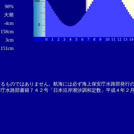
98%
大潮
-4cm
158cm
0
1
2
3
4
5
6
7
8
9
10
11
12
13
14
3cm
151cm
するものではありません。航海には必ず海上保安庁水路部発行
安庁水路部書籍７４２号「日本沿岸潮汐調和定数」平成４年２