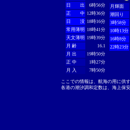
日 出
6時56分
月輝面
正 中
12時36分
潮回り
日 没
18時16分
3時58分
常用薄明
18時41分
10時13分
天文薄明
19時39分
16時8分
月 齢
16.1
22時23分
月 出
19時50分
正 中
1時27分
月 入
7時50分
ここでの情報は、航海の用に供
各港の潮汐調和定数は、海上保