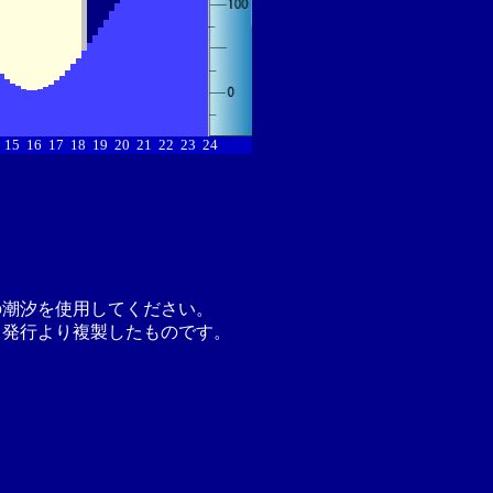
15
16
17
18
19
20
21
22
23
24
の潮汐を使用してください。
月発行より複製したものです。