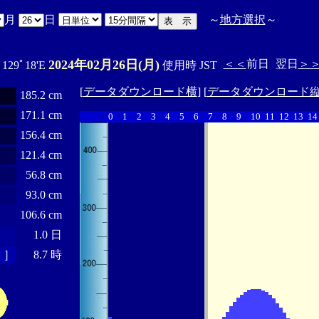
月
日
～
地方選択
～
2024年02月26日(月)
＜＜
前日
翌日
＞
 129ﾟ18'E
使用時 JST
[
データダウンロード横
] [
データダウンロード
185.2 cm
171.1 cm
0
1
2
3
4
5
6
7
8
9
10
11
12
13
14
156.4 cm
121.4 cm
56.8 cm
93.0 cm
106.6 cm
1.0 日
 ］
8.7 時