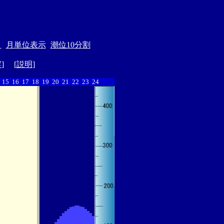
＞
月単位表示
潮位10分割
縦
] [
説明
]
15
16
17
18
19
20
21
22
23
24