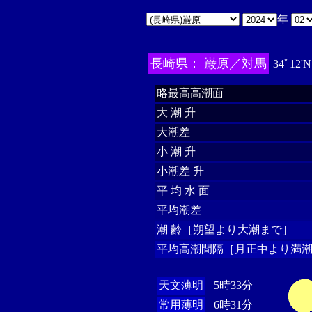
年
長崎県： 巌原／対馬
34ﾟ12'N
略最高高潮面
大 潮 升
大潮差
小 潮 升
小潮差 升
平 均 水 面
平均潮差
潮 齢［朔望より大潮まで］
平均高潮間隔［月正中より満潮
天文薄明
5時33分
常用薄明
6時31分