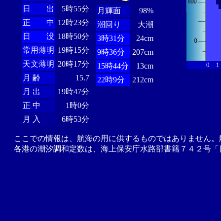
日 出
5時55分
月輝面
98%
正 中
12時23分
潮回り
大潮
日 没
18時50分
3時31分
24cm
常用薄明
19時15分
9時36分
207cm
天文薄明
20時17分
0
1
15時44分
13cm
月 齢
15.7
22時9分
212cm
月 出
19時47分
正 中
1時0分
月 入
6時53分
ここでの情報は、航海の用に供するものではありません。
各港の潮汐調和定数は、海上保安庁水路部書籍７４２号「