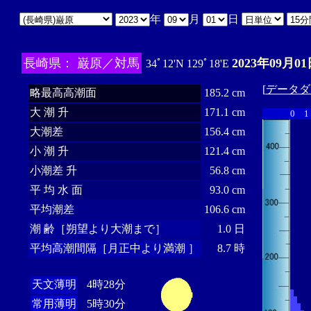
年
月
日
長崎県： 巌原／対馬
2023年09月01
34ﾟ12'N 129ﾟ18'E
[
データダ
略最高高潮面
185.2 cm
大 潮 升
171.1 cm
0
1
大潮差
156.4 cm
小 潮 升
121.4 cm
小潮差 升
56.8 cm
平 均 水 面
93.0 cm
平均潮差
106.6 cm
潮 齢［朔望より大潮まで］
1.0 日
平均高潮間隔［月正中より満潮 ］
8.7 時
天文薄明
4時28分
常用薄明
5時30分