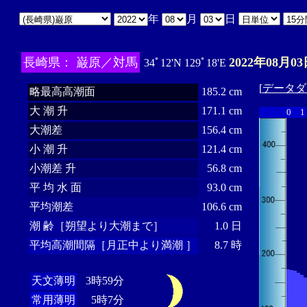
年
月
日
長崎県： 巌原／対馬
2022年08月03
34ﾟ12'N 129ﾟ18'E
[
データダ
略最高高潮面
185.2 cm
大 潮 升
171.1 cm
0
1
大潮差
156.4 cm
小 潮 升
121.4 cm
小潮差 升
56.8 cm
平 均 水 面
93.0 cm
平均潮差
106.6 cm
潮 齢［朔望より大潮まで］
1.0 日
平均高潮間隔［月正中より満潮 ］
8.7 時
天文薄明
3時59分
常用薄明
5時7分