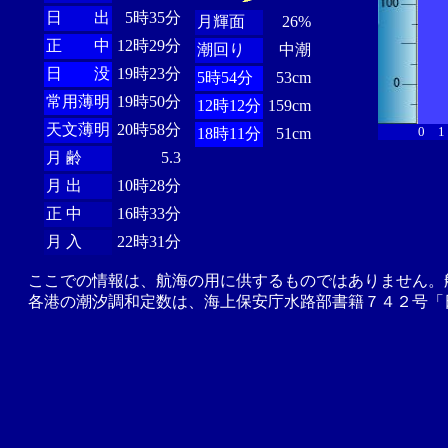
日 出
5時35分
月輝面
26%
正 中
12時29分
潮回り
中潮
日 没
19時23分
5時54分
53cm
常用薄明
19時50分
12時12分
159cm
天文薄明
20時58分
0
1
18時11分
51cm
月 齢
5.3
月 出
10時28分
正 中
16時33分
月 入
22時31分
ここでの情報は、航海の用に供するものではありません。
各港の潮汐調和定数は、海上保安庁水路部書籍７４２号「