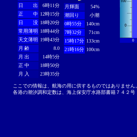
日 出
6時11分
月輝面
54%
正 中
12時15分
潮回り
小潮
日 没
18時20分
0時55分
140cm
常用薄明
18時44分
7時32分
71cm
天文薄明
19時43分
0
15時17分
133cm
月 齢
8.0
21時16分
100cm
月 出
14時5分
正 中
18時50分
月 入
23時35分
ここでの情報は、航海の用に供するものではありません
各港の潮汐調和定数は、海上保安庁水路部書籍７４２号