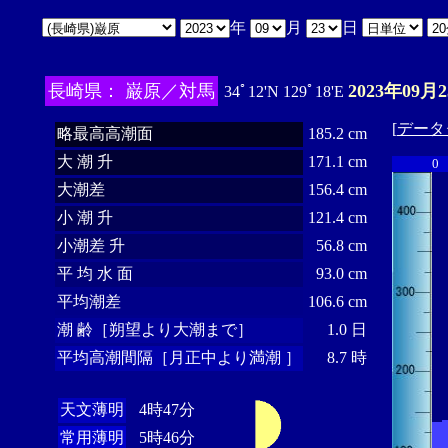
年
月
日
長崎県： 巌原／対馬
2023年09月
34ﾟ12'N 129ﾟ18'E
[
データ
略最高高潮面
185.2 cm
大 潮 升
171.1 cm
0
大潮差
156.4 cm
小 潮 升
121.4 cm
小潮差 升
56.8 cm
平 均 水 面
93.0 cm
平均潮差
106.6 cm
潮 齢［朔望より大潮まで］
1.0 日
平均高潮間隔［月正中より満潮 ］
8.7 時
天文薄明
4時47分
常用薄明
5時46分