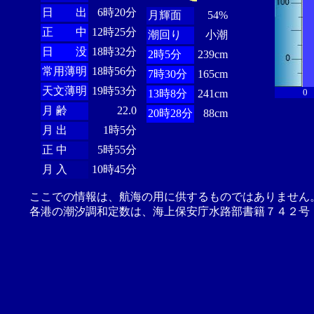
日 出
6時20分
月輝面
54%
正 中
12時25分
潮回り
小潮
日 没
18時32分
2時5分
239cm
常用薄明
18時56分
7時30分
165cm
天文薄明
19時53分
0
13時8分
241cm
月 齢
22.0
20時28分
88cm
月 出
1時5分
正 中
5時55分
月 入
10時45分
ここでの情報は、航海の用に供するものではありません
各港の潮汐調和定数は、海上保安庁水路部書籍７４２号