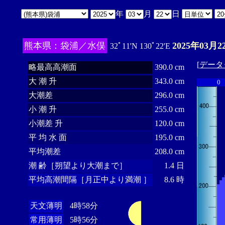
年
月
日
熊本県：袋浦／水俣
2025年03月2
32ﾟ11'N 130ﾟ22'E
[
データ
略最高高潮面
390.0 cm
大 潮 升
343.0 cm
0
大潮差
296.0 cm
小 潮 升
255.0 cm
小潮差 升
120.0 cm
平 均 水 面
195.0 cm
平均潮差
208.0 cm
潮 齢［朔望より大潮まで］
1.4 日
平均高潮間隔［月正中より満潮 ］
8.6 時
天文薄明
4時58分
常用薄明
5時56分