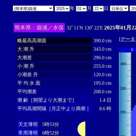
年
月
日
熊本県：袋浦／水俣
2025年01月2
32ﾟ11'N 130ﾟ22'E
[
データ
略最高高潮面
390.0 cm
大 潮 升
343.0 cm
0
大潮差
296.0 cm
小 潮 升
255.0 cm
小潮差 升
120.0 cm
平 均 水 面
195.0 cm
平均潮差
208.0 cm
潮 齢［朔望より大潮まで］
1.4 日
平均高潮間隔［月正中より満潮 ］
8.6 時
天文薄明
5時53分
常用薄明
6時52分