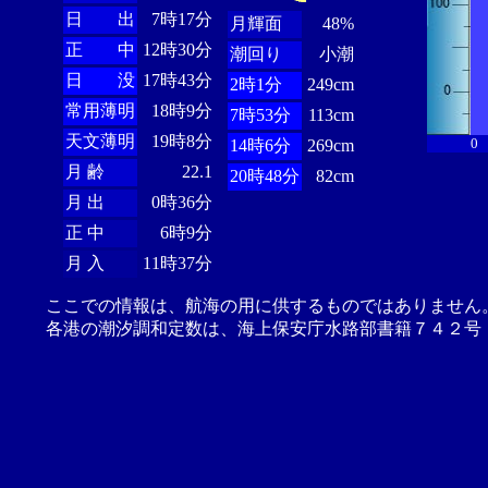
日 出
7時17分
月輝面
48%
正 中
12時30分
潮回り
小潮
日 没
17時43分
2時1分
249cm
常用薄明
18時9分
7時53分
113cm
天文薄明
19時8分
0
14時6分
269cm
月 齢
22.1
20時48分
82cm
月 出
0時36分
正 中
6時9分
月 入
11時37分
ここでの情報は、航海の用に供するものではありません
各港の潮汐調和定数は、海上保安庁水路部書籍７４２号