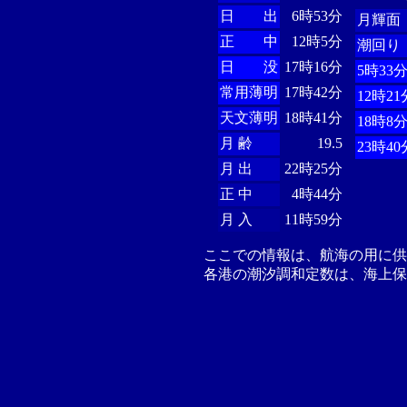
日 出
6時53分
月輝面
正 中
12時5分
潮回り
日 没
17時16分
5時33
常用薄明
17時42分
12時21
天文薄明
18時41分
18時8
月 齢
19.5
23時40
月 出
22時25分
正 中
4時44分
月 入
11時59分
ここでの情報は、航海の用に
各港の潮汐調和定数は、海上保