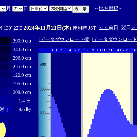
月
日
～
地方選択
～
2024年11月21日(木)
＜＜
前日
翌日
＞
N 130ﾟ22'E
使用時 JST
[
データダウンロード横
] [
データダウンロー
390.0 cm
343.0 cm
0
1
2
3
4
5
6
7
8
9
10
11
12
13
14
15
16
17
1
296.0 cm
255.0 cm
120.0 cm
195.0 cm
208.0 cm
1.4 日
潮 ］
8.6 時