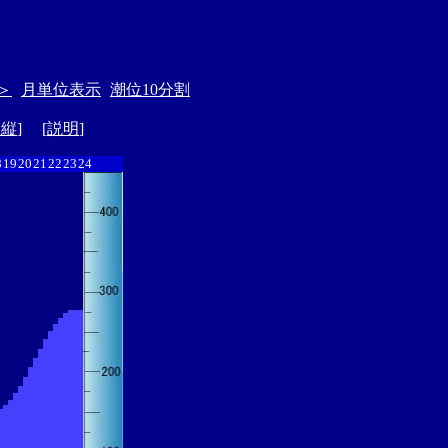
＞
月単位表示
潮位10分割
ド縦
] [
説明
]
8
19
20
21
22
23
24