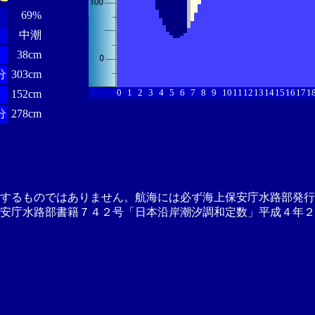
69%
中潮
分
38cm
分
303cm
0
1
2
3
4
5
6
7
8
9
10
11
12
13
14
15
16
17
1
分
152cm
分
278cm
供するものではありません。航海には必ず海上保安庁水路部発行
安庁水路部書籍７４２号「日本沿岸潮汐調和定数」平成４年２