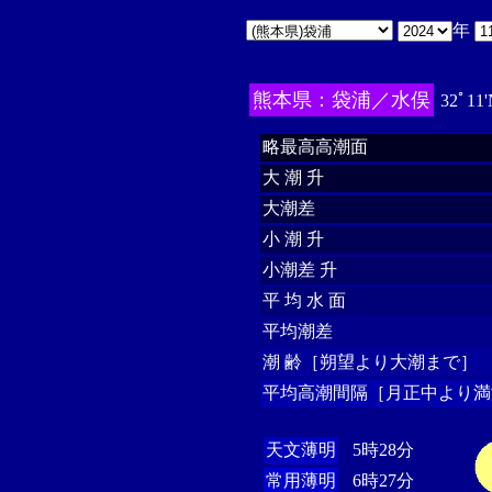
年
熊本県：袋浦／水俣
32ﾟ11'
略最高高潮面
大 潮 升
大潮差
小 潮 升
小潮差 升
平 均 水 面
平均潮差
潮 齢［朔望より大潮まで］
平均高潮間隔［月正中より満
天文薄明
5時28分
常用薄明
6時27分