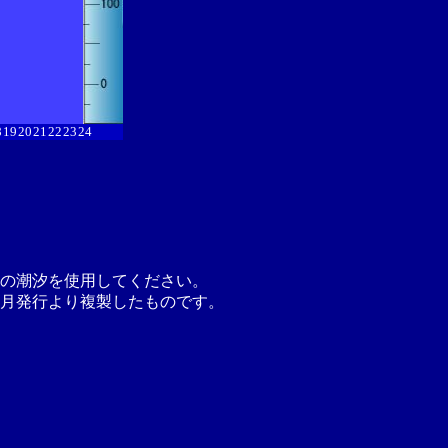
8
19
20
21
22
23
24
の潮汐を使用してください。
月発行より複製したものです。