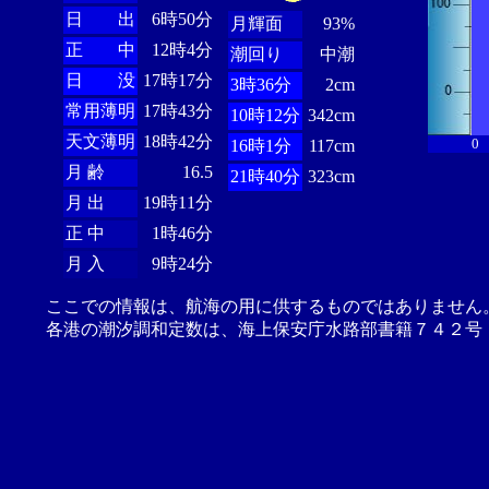
日 出
6時50分
月輝面
93%
正 中
12時4分
潮回り
中潮
日 没
17時17分
3時36分
2cm
常用薄明
17時43分
10時12分
342cm
天文薄明
18時42分
0
16時1分
117cm
月 齢
16.5
21時40分
323cm
月 出
19時11分
正 中
1時46分
月 入
9時24分
ここでの情報は、航海の用に供するものではありません
各港の潮汐調和定数は、海上保安庁水路部書籍７４２号