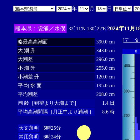
年
月
日
熊本県：袋浦／水俣
2024年11月1
32ﾟ11'N 130ﾟ22'E
[
データ
略最高高潮面
390.0 cm
大 潮 升
343.0 cm
0
大潮差
296.0 cm
小 潮 升
255.0 cm
小潮差 升
120.0 cm
平 均 水 面
195.0 cm
平均潮差
208.0 cm
潮 齢［朔望より大潮まで］
1.4 日
平均高潮間隔［月正中より満潮 ］
8.6 時
天文薄明
5時25分
常用薄明
6時24分