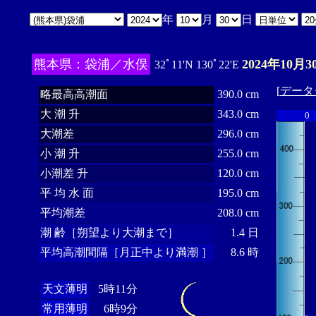
年
月
日
熊本県：袋浦／水俣
2024年10月3
32ﾟ11'N 130ﾟ22'E
[
データ
略最高高潮面
390.0 cm
大 潮 升
343.0 cm
0
大潮差
296.0 cm
小 潮 升
255.0 cm
小潮差 升
120.0 cm
平 均 水 面
195.0 cm
平均潮差
208.0 cm
潮 齢［朔望より大潮まで］
1.4 日
平均高潮間隔［月正中より満潮 ］
8.6 時
天文薄明
5時11分
常用薄明
6時9分