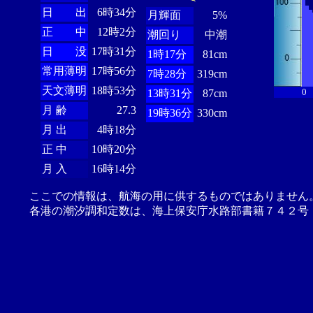
日 出
6時34分
月輝面
5%
正 中
12時2分
潮回り
中潮
日 没
17時31分
1時17分
81cm
常用薄明
17時56分
7時28分
319cm
天文薄明
18時53分
0
13時31分
87cm
月 齢
27.3
19時36分
330cm
月 出
4時18分
正 中
10時20分
月 入
16時14分
ここでの情報は、航海の用に供するものではありません
各港の潮汐調和定数は、海上保安庁水路部書籍７４２号