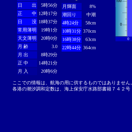
日 出
5時56分
月輝面
8%
正 中
12時17分
潮回り
中潮
日 没
18時37分
4時24分
58cm
常用薄明
19時1分
10時31分
370cm
天文薄明
20時0分
0
16時38分
63cm
月 齢
3.0
22時44分
364cm
月 出
8時29分
正 中
14時21分
月 入
20時6分
ここでの情報は、航海の用に供するものではありません
各港の潮汐調和定数は、海上保安庁水路部書籍７４２号