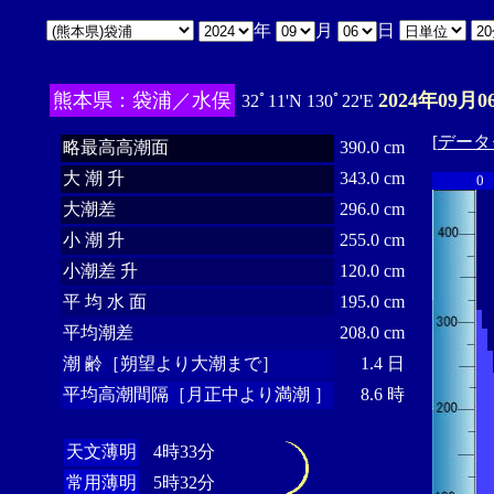
年
月
日
熊本県：袋浦／水俣
2024年09月0
32ﾟ11'N 130ﾟ22'E
[
データ
略最高高潮面
390.0 cm
大 潮 升
343.0 cm
0
大潮差
296.0 cm
小 潮 升
255.0 cm
小潮差 升
120.0 cm
平 均 水 面
195.0 cm
平均潮差
208.0 cm
潮 齢［朔望より大潮まで］
1.4 日
平均高潮間隔［月正中より満潮 ］
8.6 時
天文薄明
4時33分
常用薄明
5時32分