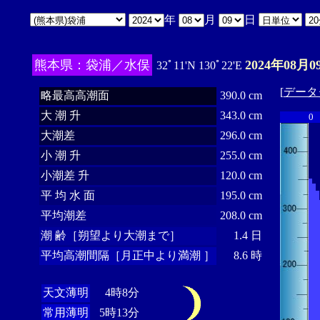
年
月
日
熊本県：袋浦／水俣
2024年08月0
32ﾟ11'N 130ﾟ22'E
[
データ
略最高高潮面
390.0 cm
大 潮 升
343.0 cm
0
大潮差
296.0 cm
小 潮 升
255.0 cm
小潮差 升
120.0 cm
平 均 水 面
195.0 cm
平均潮差
208.0 cm
潮 齢［朔望より大潮まで］
1.4 日
平均高潮間隔［月正中より満潮 ］
8.6 時
天文薄明
4時8分
常用薄明
5時13分