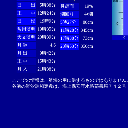
日 出
5時38分
月輝面
19%
正 中
12時24分
潮回り
中潮
日 没
19時9分
5時27分
88cm
常用薄明
19時35分
11時28分
345cm
天文薄明
20時39分
0
17時38分
73cm
月 齢
4.6
23時53分
350cm
月 出
9時42分
正 中
15時43分
月 入
21時38分
ここでの情報は、航海の用に供するものではありません
各港の潮汐調和定数は、海上保安庁水路部書籍７４２号