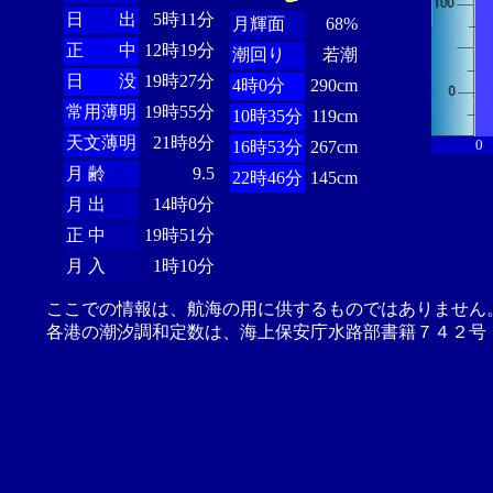
日 出
5時11分
月輝面
68%
正 中
12時19分
潮回り
若潮
日 没
19時27分
4時0分
290cm
常用薄明
19時55分
10時35分
119cm
天文薄明
21時8分
0
16時53分
267cm
月 齢
9.5
22時46分
145cm
月 出
14時0分
正 中
19時51分
月 入
1時10分
ここでの情報は、航海の用に供するものではありません
各港の潮汐調和定数は、海上保安庁水路部書籍７４２号