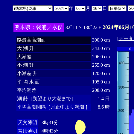
年
月
日
熊本県：袋浦／水俣
2024年06月1
32ﾟ11'N 130ﾟ22'E
[
データ
略最高高潮面
390.0 cm
大 潮 升
343.0 cm
0
大潮差
296.0 cm
小 潮 升
255.0 cm
小潮差 升
120.0 cm
平 均 水 面
195.0 cm
平均潮差
208.0 cm
潮 齢［朔望より大潮まで］
1.4 日
平均高潮間隔［月正中より満潮 ］
8.6 時
天文薄明
3時31分
常用薄明
4時43分