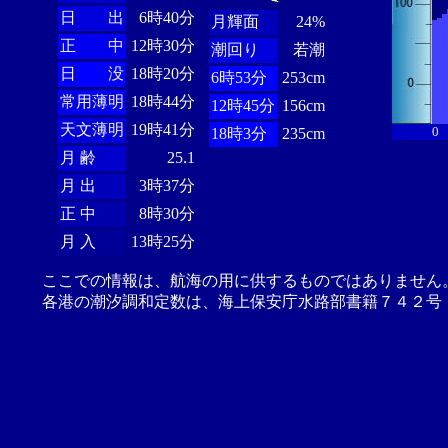
日 出
6時40分
月輝面
24%
正 中
12時30分
潮回り
若潮
日 没
18時20分
6時53分
253cm
常用薄明
18時44分
12時45分
156cm
天文薄明
19時41分
0
18時3分
235cm
月 齢
25.1
月 出
3時37分
正 中
8時30分
月 入
13時25分
ここでの情報は、航海の用に供するものではありません
各港の潮汐調和定数は、海上保安庁水路部書籍７４２号