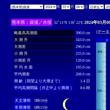
年
月
日
熊本県：袋浦／水俣
2024年03月0
32ﾟ11'N 130ﾟ22'E
[
データ
略最高高潮面
390.0 cm
大 潮 升
343.0 cm
0
大潮差
296.0 cm
小 潮 升
255.0 cm
小潮差 升
120.0 cm
平 均 水 面
195.0 cm
平均潮差
208.0 cm
潮 齢［朔望より大潮まで］
1.4 日
平均高潮間隔［月正中より満潮 ］
8.6 時
天文薄明
5時19分
常用薄明
6時15分