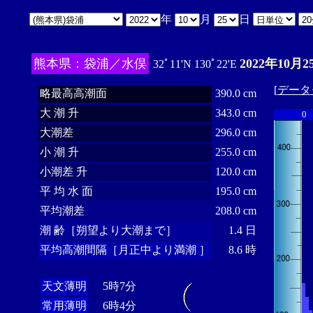
年
月
日
熊本県：袋浦／水俣
2022年10月2
32ﾟ11'N 130ﾟ22'E
[
データ
略最高高潮面
390.0 cm
大 潮 升
343.0 cm
0
大潮差
296.0 cm
小 潮 升
255.0 cm
小潮差 升
120.0 cm
平 均 水 面
195.0 cm
平均潮差
208.0 cm
潮 齢［朔望より大潮まで］
1.4 日
平均高潮間隔［月正中より満潮 ］
8.6 時
天文薄明
5時7分
常用薄明
6時4分