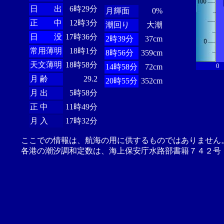
日 出
6時29分
月輝面
0%
正 中
12時3分
潮回り
大潮
日 没
17時36分
2時39分
37cm
常用薄明
18時1分
8時56分
359cm
天文薄明
18時58分
0
14時58分
72cm
月 齢
29.2
20時55分
352cm
月 出
5時58分
正 中
11時49分
月 入
17時32分
ここでの情報は、航海の用に供するものではありません
各港の潮汐調和定数は、海上保安庁水路部書籍７４２号