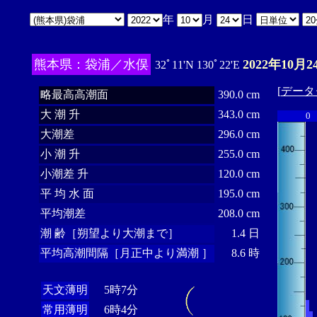
年
月
日
熊本県：袋浦／水俣
2022年10月2
32ﾟ11'N 130ﾟ22'E
[
データ
略最高高潮面
390.0 cm
大 潮 升
343.0 cm
0
大潮差
296.0 cm
小 潮 升
255.0 cm
小潮差 升
120.0 cm
平 均 水 面
195.0 cm
平均潮差
208.0 cm
潮 齢［朔望より大潮まで］
1.4 日
平均高潮間隔［月正中より満潮 ］
8.6 時
天文薄明
5時7分
常用薄明
6時4分