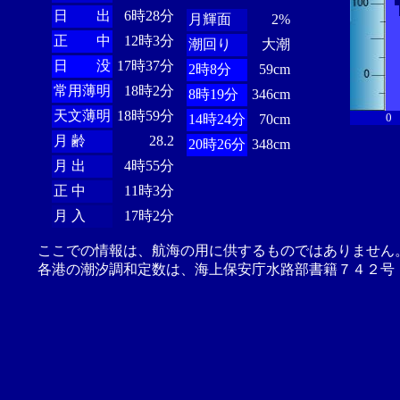
日 出
6時28分
月輝面
2%
正 中
12時3分
潮回り
大潮
日 没
17時37分
2時8分
59cm
常用薄明
18時2分
8時19分
346cm
天文薄明
18時59分
0
14時24分
70cm
月 齢
28.2
20時26分
348cm
月 出
4時55分
正 中
11時3分
月 入
17時2分
ここでの情報は、航海の用に供するものではありません
各港の潮汐調和定数は、海上保安庁水路部書籍７４２号