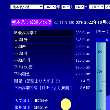
年
月
日
熊本県：袋浦／水俣
2022年10月0
32ﾟ11'N 130ﾟ22'E
[
データ
略最高高潮面
390.0 cm
大 潮 升
343.0 cm
0
大潮差
296.0 cm
小 潮 升
255.0 cm
小潮差 升
120.0 cm
平 均 水 面
195.0 cm
平均潮差
208.0 cm
潮 齢［朔望より大潮まで］
1.4 日
平均高潮間隔［月正中より満潮 ］
8.6 時
天文薄明
4時54分
常用薄明
5時51分