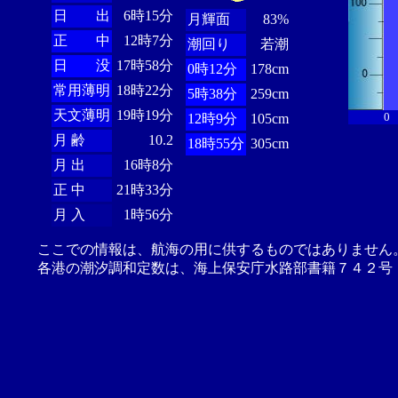
日 出
6時15分
月輝面
83%
正 中
12時7分
潮回り
若潮
日 没
17時58分
0時12分
178cm
常用薄明
18時22分
5時38分
259cm
天文薄明
19時19分
0
12時9分
105cm
月 齢
10.2
18時55分
305cm
月 出
16時8分
正 中
21時33分
月 入
1時56分
ここでの情報は、航海の用に供するものではありません
各港の潮汐調和定数は、海上保安庁水路部書籍７４２号