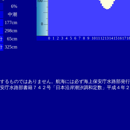
6%
中潮
177cm
分
298cm
0
1
2
3
4
5
6
7
8
9
10
11
12
13
14
15
16
17
1
分
65cm
分
325cm
供するものではありません。航海には必ず海上保安庁水路部発行
安庁水路部書籍７４２号「日本沿岸潮汐調和定数」平成４年２