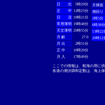
日 出
5時29分
月輝面
正 中
12時25分
潮回り
日 没
19時21分
1時5分
常用薄明
19時48分
6時38
天文薄明
20時55分
13時22
月 齢
27.0
20時12
月 出
2時51分
正 中
10時20分
月 入
17時49分
ここでの情報は、航海の用に
各港の潮汐調和定数は、海上保