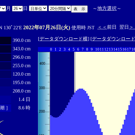
月
日
～
地方選択
～
2022年07月26日(火)
＜＜
前日
翌日
＞
N 130ﾟ22'E
使用時 JST
[
データダウンロード横
] [
データダウンロー
390.0 cm
343.0 cm
0
1
2
3
4
5
6
7
8
9
10
11
12
13
14
15
16
17
1
296.0 cm
255.0 cm
120.0 cm
195.0 cm
208.0 cm
1.4 日
潮 ］
8.6 時