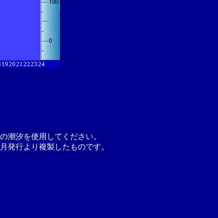
8
19
20
21
22
23
24
の潮汐を使用してください。
月発行より複製したものです。