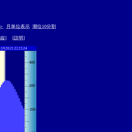
＞
月単位表示
潮位10分割
ド縦
] [
説明
]
8
19
20
21
22
23
24