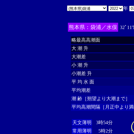
年
熊本県：袋浦／水俣
32ﾟ11'
略最高高潮面
大 潮 升
大潮差
小 潮 升
小潮差 升
平 均 水 面
平均潮差
潮 齢［朔望より大潮まで］
平均高潮間隔［月正中より満
天文薄明
3時54分
常用薄明
5時2分