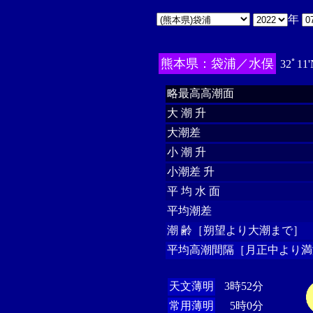
年
熊本県：袋浦／水俣
32ﾟ11'
略最高高潮面
大 潮 升
大潮差
小 潮 升
小潮差 升
平 均 水 面
平均潮差
潮 齢［朔望より大潮まで］
平均高潮間隔［月正中より満
天文薄明
3時52分
常用薄明
5時0分