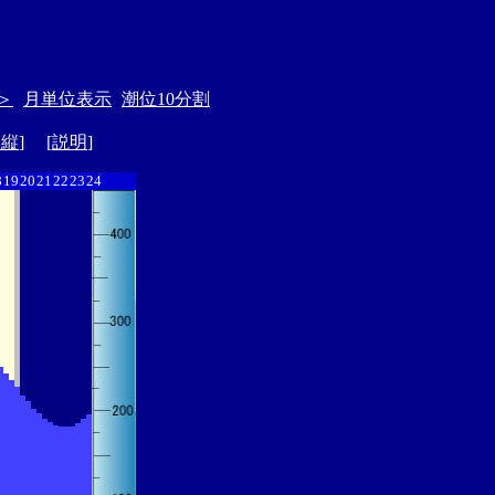
＞
月単位表示
潮位10分割
ド縦
] [
説明
]
8
19
20
21
22
23
24