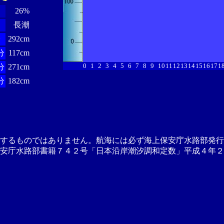
26%
長潮
分
292cm
分
117cm
0
1
2
3
4
5
6
7
8
9
10
11
12
13
14
15
16
17
1
分
271cm
分
182cm
供するものではありません。航海には必ず海上保安庁水路部発行
安庁水路部書籍７４２号「日本沿岸潮汐調和定数」平成４年２