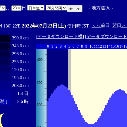
月
日
～
地方選択
～
2022年07月23日(土)
＜＜
前日
翌日
＞
N 130ﾟ22'E
使用時 JST
[
データダウンロード横
] [
データダウンロー
390.0 cm
343.0 cm
0
1
2
3
4
5
6
7
8
9
10
11
12
13
14
15
16
17
1
296.0 cm
255.0 cm
120.0 cm
195.0 cm
208.0 cm
1.4 日
潮 ］
8.6 時