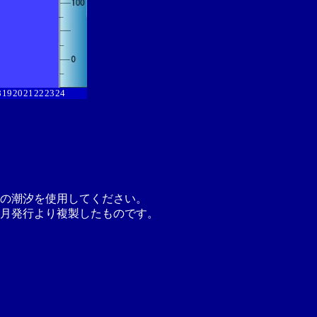
8
19
20
21
22
23
24
の潮汐を使用してください。
月発行より複製したものです。