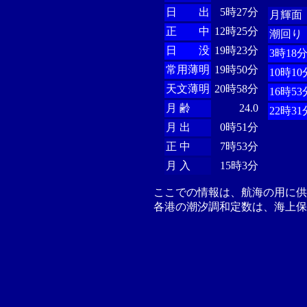
日 出
5時27分
月輝面
正 中
12時25分
潮回り
日 没
19時23分
3時18
常用薄明
19時50分
10時10
天文薄明
20時58分
16時53
月 齢
24.0
22時31
月 出
0時51分
正 中
7時53分
月 入
15時3分
ここでの情報は、航海の用に
各港の潮汐調和定数は、海上保