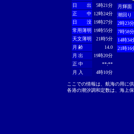
日 出
5時21分
月輝面
正 中
12時24分
潮回り
日 没
19時27分
2時23
常用薄明
19時55分
7時58
天文薄明
21時5分
14時34
月 齢
14.0
21時16
月 出
19時20分
正 中
**:**
月 入
4時10分
ここでの情報は、航海の用に
各港の潮汐調和定数は、海上保