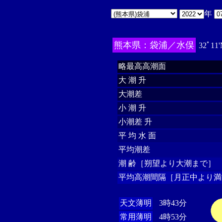
年
熊本県：袋浦／水俣
32ﾟ11'
略最高高潮面
大 潮 升
大潮差
小 潮 升
小潮差 升
平 均 水 面
平均潮差
潮 齢［朔望より大潮まで］
平均高潮間隔［月正中より満
天文薄明
3時43分
常用薄明
4時53分