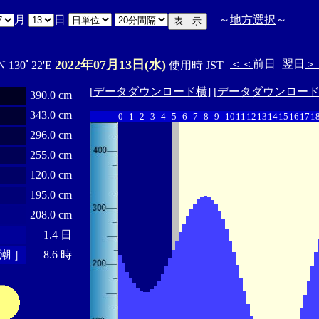
月
日
～
地方選択
～
2022年07月13日(水)
＜＜
前日
翌日
＞
N 130ﾟ22'E
使用時 JST
[
データダウンロード横
] [
データダウンロー
390.0 cm
343.0 cm
0
1
2
3
4
5
6
7
8
9
10
11
12
13
14
15
16
17
1
296.0 cm
255.0 cm
120.0 cm
195.0 cm
208.0 cm
1.4 日
潮 ］
8.6 時