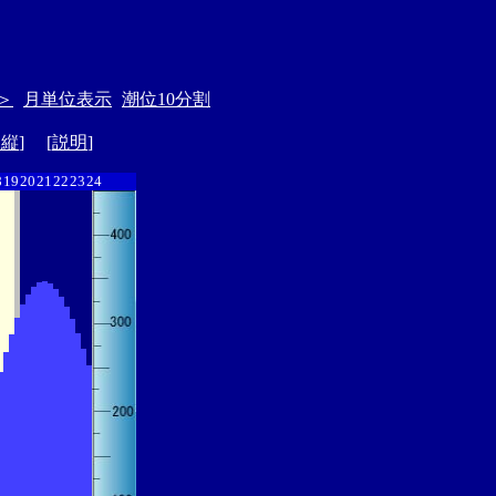
＞
月単位表示
潮位10分割
ド縦
] [
説明
]
8
19
20
21
22
23
24