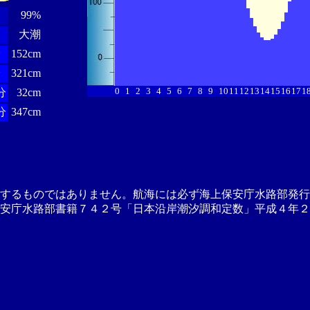
99%
大潮
分
152cm
分
321cm
0
1
2
3
4
5
6
7
8
9
10
11
12
13
14
15
16
17
1
分
32cm
分
347cm
供するものではありません。航海には必ず海上保安庁水路部発行
安庁水路部書籍７４２号「日本沿岸潮汐調和定数」平成４年２