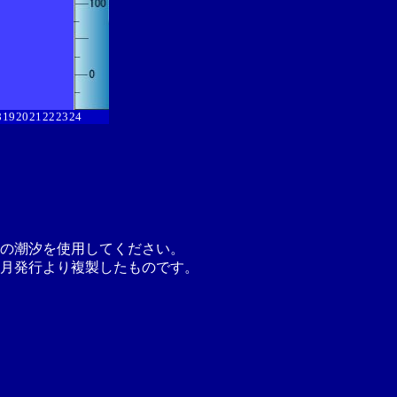
8
19
20
21
22
23
24
の潮汐を使用してください。
月発行より複製したものです。