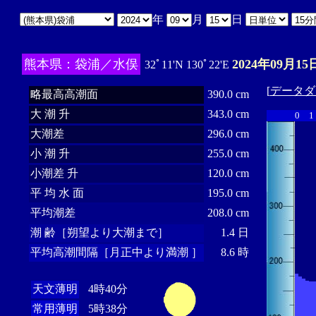
年
月
日
熊本県：袋浦／水俣
2024年09月15
32ﾟ11'N 130ﾟ22'E
[
データダ
略最高高潮面
390.0 cm
大 潮 升
343.0 cm
0
1
大潮差
296.0 cm
小 潮 升
255.0 cm
小潮差 升
120.0 cm
平 均 水 面
195.0 cm
平均潮差
208.0 cm
潮 齢［朔望より大潮まで］
1.4 日
平均高潮間隔［月正中より満潮 ］
8.6 時
天文薄明
4時40分
常用薄明
5時38分