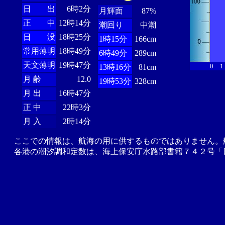
日 出
6時2分
月輝面
87%
正 中
12時14分
潮回り
中潮
日 没
18時25分
1時15分
166cm
常用薄明
18時49分
6時49分
289cm
天文薄明
19時47分
0
1
13時16分
81cm
月 齢
12.0
19時53分
328cm
月 出
16時47分
正 中
22時3分
月 入
2時14分
ここでの情報は、航海の用に供するものではありません。
各港の潮汐調和定数は、海上保安庁水路部書籍７４２号「