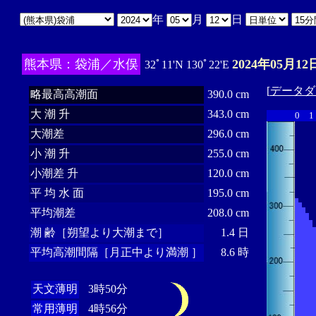
年
月
日
熊本県：袋浦／水俣
2024年05月12
32ﾟ11'N 130ﾟ22'E
[
データダ
略最高高潮面
390.0 cm
大 潮 升
343.0 cm
0
1
大潮差
296.0 cm
小 潮 升
255.0 cm
小潮差 升
120.0 cm
平 均 水 面
195.0 cm
平均潮差
208.0 cm
潮 齢［朔望より大潮まで］
1.4 日
平均高潮間隔［月正中より満潮 ］
8.6 時
天文薄明
3時50分
常用薄明
4時56分