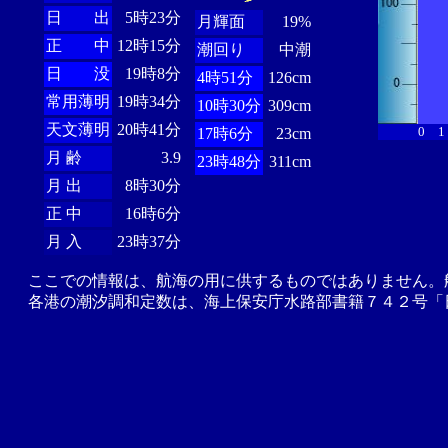
日 出
5時23分
月輝面
19%
正 中
12時15分
潮回り
中潮
日 没
19時8分
4時51分
126cm
常用薄明
19時34分
10時30分
309cm
天文薄明
20時41分
0
1
17時6分
23cm
月 齢
3.9
23時48分
311cm
月 出
8時30分
正 中
16時6分
月 入
23時37分
ここでの情報は、航海の用に供するものではありません。
各港の潮汐調和定数は、海上保安庁水路部書籍７４２号「