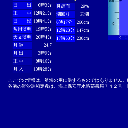
日 出
6時3分
月輝面
29%
正 中
12時21分
潮回り
若潮
日 没
18時41分
6時17分
260cm
常用薄明
19時5分
12時23分
147cm
天文薄明
20時4分
0
1
17時53分
238cm
月 齢
24.7
月 出
3時9分
正 中
8時16分
月 入
13時28分
ここでの情報は、航海の用に供するものではありません。
各港の潮汐調和定数は、海上保安庁水路部書籍７４２号「