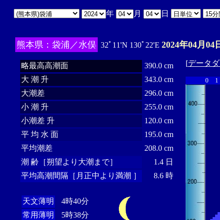
年
月
日
熊本県：袋浦／水俣
2024年04月04
32ﾟ11'N 130ﾟ22'E
[
データダ
略最高高潮面
390.0 cm
大 潮 升
343.0 cm
0
1
大潮差
296.0 cm
小 潮 升
255.0 cm
小潮差 升
120.0 cm
平 均 水 面
195.0 cm
平均潮差
208.0 cm
潮 齢［朔望より大潮まで］
1.4 日
平均高潮間隔［月正中より満潮 ］
8.6 時
天文薄明
4時40分
常用薄明
5時38分