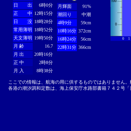
日 出
6時0分
月輝面
91%
正 中
12時15分
潮回り
中潮
日 没
18時28分
4時9分
59cm
常用薄明
18時52分
10時16分
372cm
天文薄明
19時50分
0
1
16時24分
56cm
月 齢
16.7
22時31分
366cm
月 出
20時16分
正 中
2時8分
月 入
8時38分
ここでの情報は、航海の用に供するものではありません。
各港の潮汐調和定数は、海上保安庁水路部書籍７４２号「