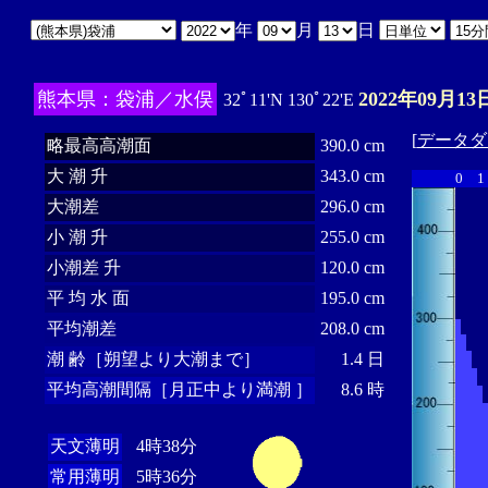
年
月
日
熊本県：袋浦／水俣
2022年09月13
32ﾟ11'N 130ﾟ22'E
[
データダ
略最高高潮面
390.0 cm
大 潮 升
343.0 cm
0
1
大潮差
296.0 cm
小 潮 升
255.0 cm
小潮差 升
120.0 cm
平 均 水 面
195.0 cm
平均潮差
208.0 cm
潮 齢［朔望より大潮まで］
1.4 日
平均高潮間隔［月正中より満潮 ］
8.6 時
天文薄明
4時38分
常用薄明
5時36分