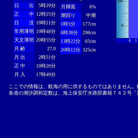
日 出
5時29分
月輝面
6%
正 中
12時25分
潮回り
中潮
日 没
19時21分
1時5分
177cm
常用薄明
19時48分
6時38分
298cm
天文薄明
20時55分
0
1
13時22分
65cm
月 齢
27.0
20時12分
325cm
月 出
2時51分
正 中
10時20分
月 入
17時49分
ここでの情報は、航海の用に供するものではありません。
各港の潮汐調和定数は、海上保安庁水路部書籍７４２号「