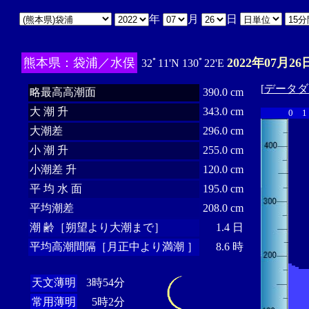
年
月
日
熊本県：袋浦／水俣
2022年07月26
32ﾟ11'N 130ﾟ22'E
[
データダ
略最高高潮面
390.0 cm
大 潮 升
343.0 cm
0
1
大潮差
296.0 cm
小 潮 升
255.0 cm
小潮差 升
120.0 cm
平 均 水 面
195.0 cm
平均潮差
208.0 cm
潮 齢［朔望より大潮まで］
1.4 日
平均高潮間隔［月正中より満潮 ］
8.6 時
天文薄明
3時54分
常用薄明
5時2分