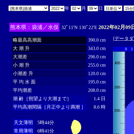
年
月
日
熊本県：袋浦／水俣
2022年02月09
32ﾟ11'N 130ﾟ22'E
[
データダ
略最高高潮面
390.0 cm
大 潮 升
343.0 cm
0
1
大潮差
296.0 cm
小 潮 升
255.0 cm
小潮差 升
120.0 cm
平 均 水 面
195.0 cm
平均潮差
208.0 cm
潮 齢［朔望より大潮まで］
1.4 日
平均高潮間隔［月正中より満潮 ］
8.6 時
天文薄明
5時44分
常用薄明
6時41分