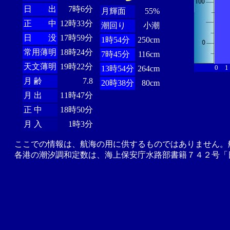
日 出
7時6分
月輝面
55%
正 中
12時33分
潮回り
小潮
日 没
17時59分
1時54分
250cm
常用薄明
18時24分
7時45分
116cm
天文薄明
19時22分
0
1
13時54分
264cm
月 齢
7.8
20時38分
80cm
月 出
11時47分
正 中
18時50分
月 入
1時3分
ここでの情報は、航海の用に供するものではありません。
各港の潮汐調和定数は、海上保安庁水路部書籍７４２号「