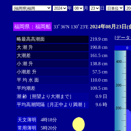
年
月
日
福岡県：福岡船
2024年08月23日(
33ﾟ36'N 130ﾟ23'E
[
データ
略最高高潮面
219.9 cm
大 潮 升
190.8 cm
0
大潮差
161.5 cm
小 潮 升
138.8 cm
小潮差 升
57.5 cm
平 均 水 面
110.0 cm
平均潮差
109.5 cm
潮 齢［朔望より大潮まで］
0.9 日
平均高潮間隔［月正中より満潮 ］
9.6 時
天文薄明
4時18分
常用薄明
5時20分