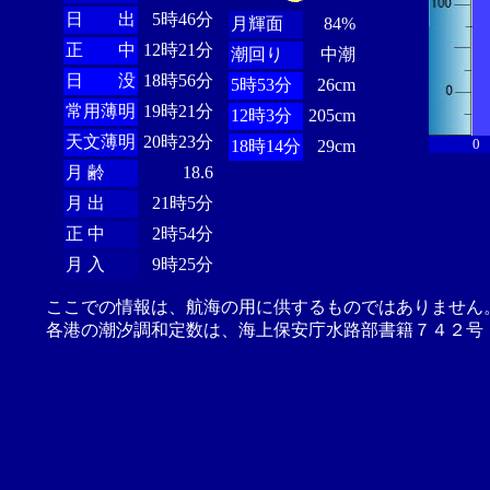
日 出
5時46分
月輝面
84%
正 中
12時21分
潮回り
中潮
日 没
18時56分
5時53分
26cm
常用薄明
19時21分
12時3分
205cm
天文薄明
20時23分
0
18時14分
29cm
月 齢
18.6
月 出
21時5分
正 中
2時54分
月 入
9時25分
ここでの情報は、航海の用に供するものではありません
各港の潮汐調和定数は、海上保安庁水路部書籍７４２号