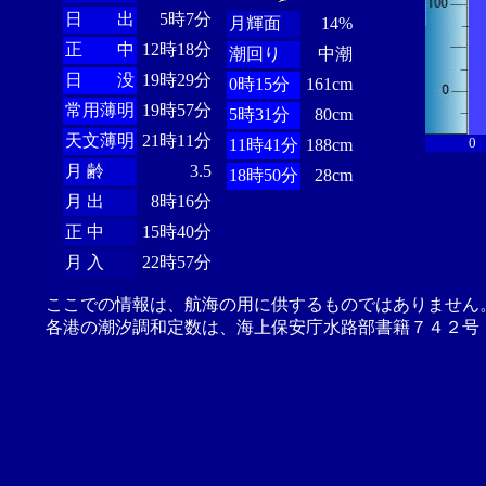
日 出
5時7分
月輝面
14%
正 中
12時18分
潮回り
中潮
日 没
19時29分
0時15分
161cm
常用薄明
19時57分
5時31分
80cm
天文薄明
21時11分
0
11時41分
188cm
月 齢
3.5
18時50分
28cm
月 出
8時16分
正 中
15時40分
月 入
22時57分
ここでの情報は、航海の用に供するものではありません
各港の潮汐調和定数は、海上保安庁水路部書籍７４２号