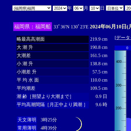
年
月
日
福岡県：福岡船
2024年06月10日(
33ﾟ36'N 130ﾟ23'E
[
データ
略最高高潮面
219.9 cm
大 潮 升
190.8 cm
0
大潮差
161.5 cm
小 潮 升
138.8 cm
小潮差 升
57.5 cm
平 均 水 面
110.0 cm
平均潮差
109.5 cm
潮 齢［朔望より大潮まで］
0.9 日
平均高潮間隔［月正中より満潮 ］
9.6 時
天文薄明
3時25分
常用薄明
4時39分