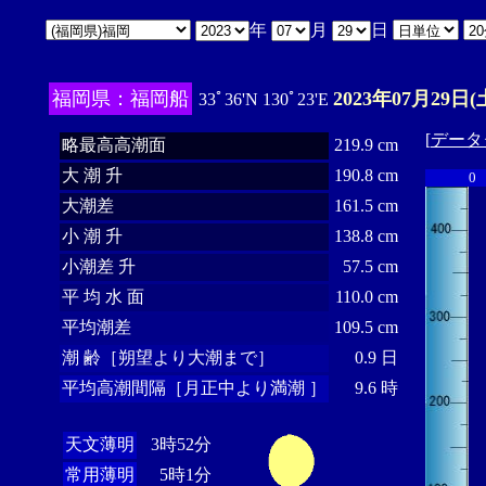
年
月
日
福岡県：福岡船
2023年07月29日(
33ﾟ36'N 130ﾟ23'E
[
データ
略最高高潮面
219.9 cm
大 潮 升
190.8 cm
0
大潮差
161.5 cm
小 潮 升
138.8 cm
小潮差 升
57.5 cm
平 均 水 面
110.0 cm
平均潮差
109.5 cm
潮 齢［朔望より大潮まで］
0.9 日
平均高潮間隔［月正中より満潮 ］
9.6 時
天文薄明
3時52分
常用薄明
5時1分