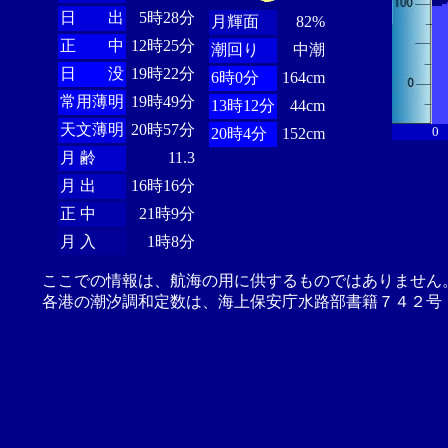
日 出
5時28分
月輝面
82%
正 中
12時25分
潮回り
中潮
日 没
19時22分
6時0分
164cm
常用薄明
19時49分
13時12分
44cm
天文薄明
20時57分
0
20時4分
152cm
月 齢
11.3
月 出
16時16分
正 中
21時9分
月 入
1時8分
ここでの情報は、航海の用に供するものではありません
各港の潮汐調和定数は、海上保安庁水路部書籍７４２号