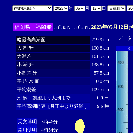
年
月
日
福岡県：福岡船
2023年05月12日(
33ﾟ36'N 130ﾟ23'E
[
データ
略最高高潮面
219.9 cm
大 潮 升
190.8 cm
0
大潮差
161.5 cm
小 潮 升
138.8 cm
小潮差 升
57.5 cm
平 均 水 面
110.0 cm
平均潮差
109.5 cm
潮 齢［朔望より大潮まで］
0.9 日
平均高潮間隔［月正中より満潮 ］
9.6 時
天文薄明
3時46分
常用薄明
4時54分