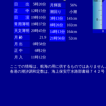
日 出
5時20分
月輝面
56%
正 中
12時15分
潮回り
小潮
日 没
19時10分
3時13分
141cm
常用薄明
19時37分
8時26分
102cm
天文薄明
20時45分
0
14時13分
164cm
月 齢
21.9
21時56分
52cm
月 出
0時58分
正 中
6時2分
月 入
11時12分
ここでの情報は、航海の用に供するものではありません
各港の潮汐調和定数は、海上保安庁水路部書籍７４２号