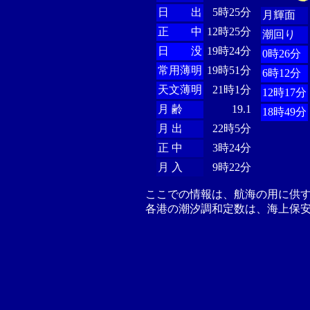
日 出
5時25分
月輝面
正 中
12時25分
潮回り
日 没
19時24分
0時26分
常用薄明
19時51分
6時12分
天文薄明
21時1分
12時17分
月 齢
19.1
18時49分
月 出
22時5分
正 中
3時24分
月 入
9時22分
ここでの情報は、航海の用に供
各港の潮汐調和定数は、海上保