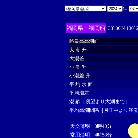
年
福岡県：福岡船
33ﾟ36'N 130ﾟ
略最高高潮面
大 潮 升
大潮差
小 潮 升
小潮差 升
平 均 水 面
平均潮差
潮 齢［朔望より大潮まで］
平均高潮間隔［月正中より満潮
天文薄明
3時48分
常用薄明
4時58分