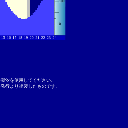
15
16
17
18
19
20
21
22
23
24
の潮汐を使用してください。
月発行より複製したものです。