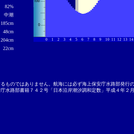
82%
中潮
185cm
48cm
0
1
2
3
4
5
6
7
8
9
10
11
12
13
14
204cm
22cm
するものではありません。航海には必ず海上保安庁水路部発行
安庁水路部書籍７４２号「日本沿岸潮汐調和定数」平成４年２