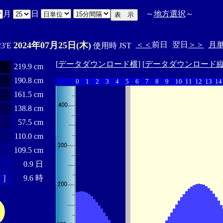
月
日
～
地方選択
～
2024年07月25日(木)
＜＜
前日
翌日
＞＞
月
23'E
使用時 JST
[
データダウンロード横
] [
データダウンロード
219.9 cm
190.8 cm
0
1
2
3
4
5
6
7
8
9
10
11
12
13
14
161.5 cm
138.8 cm
57.5 cm
110.0 cm
109.5 cm
0.9 日
 ］
9.6 時