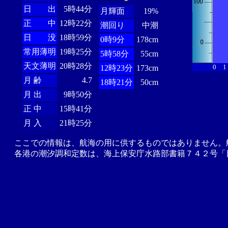
日 出
5時44分
月輝面
19%
正 中
12時22分
潮回り
中潮
日 没
18時59分
0時9分
178cm
常用薄明
19時25分
5時58分
55cm
天文薄明
20時28分
0
1
12時23分
173cm
月 齢
4.7
18時21分
50cm
月 出
9時50分
正 中
15時41分
月 入
21時25分
ここでの情報は、航海の用に供するものではありません。
各港の潮汐調和定数は、海上保安庁水路部書籍７４２号「