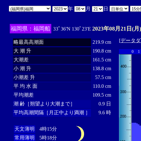
年
月
日
福岡県：福岡船
2023年08月21日(月
33ﾟ36'N 130ﾟ23'E
[
データダ
略最高高潮面
219.9 cm
大 潮 升
190.8 cm
0
1
大潮差
161.5 cm
小 潮 升
138.8 cm
小潮差 升
57.5 cm
平 均 水 面
110.0 cm
平均潮差
109.5 cm
潮 齢［朔望より大潮まで］
0.9 日
平均高潮間隔［月正中より満潮 ］
9.6 時
天文薄明
4時15分
常用薄明
5時18分