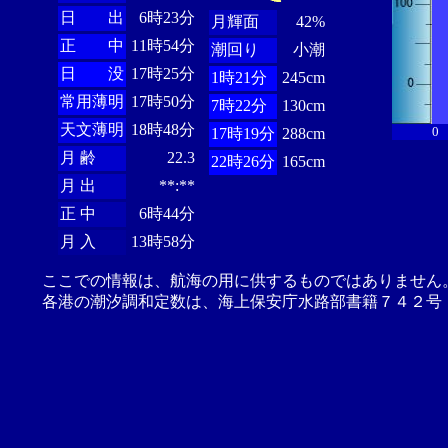
日 出
6時23分
月輝面
42%
正 中
11時54分
潮回り
小潮
日 没
17時25分
1時21分
245cm
常用薄明
17時50分
7時22分
130cm
天文薄明
18時48分
0
17時19分
288cm
月 齢
22.3
22時26分
165cm
月 出
**:**
正 中
6時44分
月 入
13時58分
ここでの情報は、航海の用に供するものではありません
各港の潮汐調和定数は、海上保安庁水路部書籍７４２号