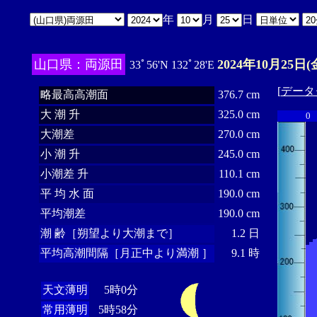
年
月
日
山口県：両源田
2024年10月25日(
33ﾟ56'N 132ﾟ28'E
[
データ
略最高高潮面
376.7 cm
大 潮 升
325.0 cm
0
大潮差
270.0 cm
小 潮 升
245.0 cm
小潮差 升
110.1 cm
平 均 水 面
190.0 cm
平均潮差
190.0 cm
潮 齢［朔望より大潮まで］
1.2 日
平均高潮間隔［月正中より満潮 ］
9.1 時
天文薄明
5時0分
常用薄明
5時58分