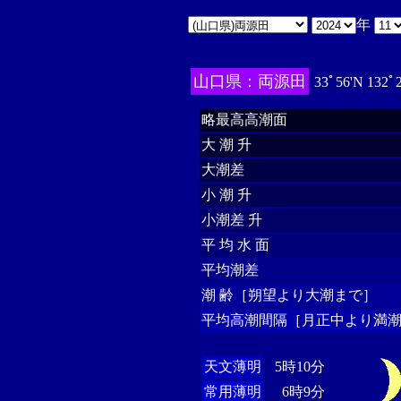
年
山口県：両源田
33ﾟ56'N 132ﾟ
略最高高潮面
大 潮 升
大潮差
小 潮 升
小潮差 升
平 均 水 面
平均潮差
潮 齢［朔望より大潮まで］
平均高潮間隔［月正中より満潮
天文薄明
5時10分
常用薄明
6時9分