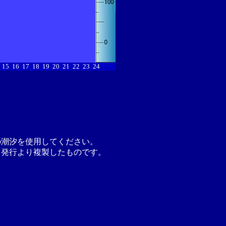
15
16
17
18
19
20
21
22
23
24
の潮汐を使用してください。
月発行より複製したものです。