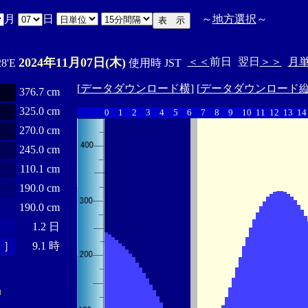
月
日
～
地方選択
～
2024年11月07日(木)
＜＜
前日
翌日
＞＞
月
28'E
使用時 JST
[
データダウンロード横
] [
データダウンロード
376.7 cm
325.0 cm
0
1
2
3
4
5
6
7
8
9
10
11
12
13
14
270.0 cm
245.0 cm
110.1 cm
190.0 cm
190.0 cm
1.2 日
 ］
9.1 時