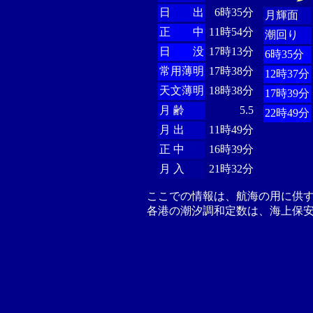
日 出
6時35分
月輝面
正 中
11時54分
潮回り
日 没
17時13分
6時35分
常用薄明
17時38分
12時37分
天文薄明
18時38分
17時39分
月 齢
5.5
22時49分
月 出
11時49分
正 中
16時39分
月 入
21時32分
ここでの情報は、航海の用に供
各港の潮汐調和定数は、海上保