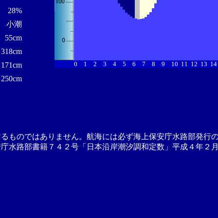
28%
小潮
55cm
318cm
0
1
2
3
4
5
6
7
8
9
10
11
12
13
14
171cm
250cm
するものではありません。航海には必ず海上保安庁水路部発行
安庁水路部書籍７４２号「日本沿岸潮汐調和定数」平成４年２