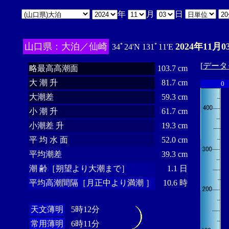
年
月
日
山口県：大泊／仙崎
2024年11月0
34ﾟ24'N 131ﾟ11'E
[
データ
略最高高潮面
103.7 cm
大 潮 升
81.7 cm
0
大潮差
59.3 cm
小 潮 升
61.7 cm
小潮差 升
19.3 cm
平 均 水 面
52.0 cm
平均潮差
39.3 cm
潮 齢［朔望より大潮まで］
1.1 日
平均高潮間隔［月正中より満潮 ］
10.6 時
天文薄明
5時12分
常用薄明
6時11分