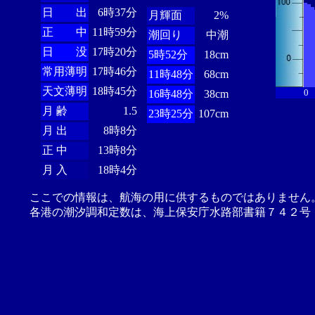
日 出
6時37分
月輝面
2%
正 中
11時59分
潮回り
中潮
日 没
17時20分
5時52分
18cm
常用薄明
17時46分
11時48分
68cm
天文薄明
18時45分
0
16時48分
38cm
月 齢
1.5
23時25分
107cm
月 出
8時8分
正 中
13時8分
月 入
18時4分
ここでの情報は、航海の用に供するものではありません
各港の潮汐調和定数は、海上保安庁水路部書籍７４２号