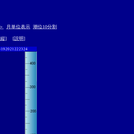
＞
月単位表示
潮位10分割
ド縦
] [
説明
]
8
19
20
21
22
23
24