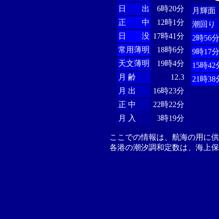
日 出
6時20分
月輝面
正 中
12時1分
潮回り
日 没
17時41分
2時56
常用薄明
18時6分
9時17
天文薄明
19時4分
15時42
月 齢
12.3
21時38
月 出
16時23分
正 中
22時22分
月 入
3時19分
ここでの情報は、航海の用に
各港の潮汐調和定数は、海上保