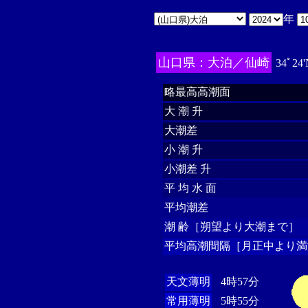
年
山口県：大泊／仙崎
34ﾟ24'
略最高高潮面
大 潮 升
大潮差
小 潮 升
小潮差 升
平 均 水 面
平均潮差
潮 齢［朔望より大潮まで］
平均高潮間隔［月正中より満
天文薄明
4時57分
常用薄明
5時55分