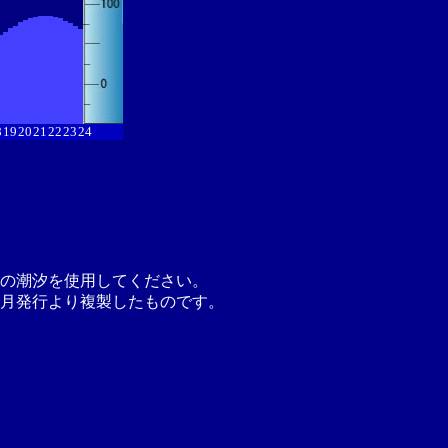
8
19
20
21
22
23
24
の潮汐を使用してください。
月発行より複製したものです。