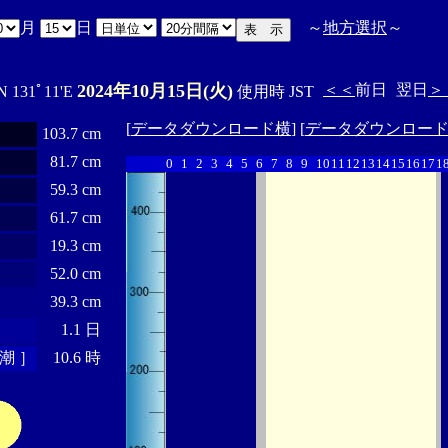
月
日
～
地方選択
～
2024年10月15日(火)
＜＜
前日
翌日
＞
N 131ﾟ11'E
使用時 JST
[
データダウンロード横
] [
データダウンロー
103.7 cm
81.7 cm
0
1
2
3
4
5
6
7
8
9
10
11
12
13
14
15
16
17
1
59.3 cm
61.7 cm
19.3 cm
52.0 cm
39.3 cm
1.1 日
潮 ］
10.6 時