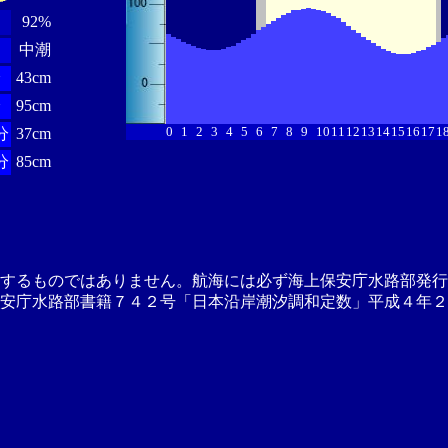
92%
中潮
分
43cm
分
95cm
0
1
2
3
4
5
6
7
8
9
10
11
12
13
14
15
16
17
1
分
37cm
分
85cm
供するものではありません。航海には必ず海上保安庁水路部発行
安庁水路部書籍７４２号「日本沿岸潮汐調和定数」平成４年２